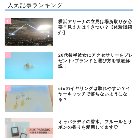
人気記事ランキング
1
横浜アリーナの立見は場所取りが必
要？見え方は？きつい？【体験談紹
介】
2
20代後半彼女にアクセサリーをプレ
ゼント♪ブランドと選び方を徹底解
説！
3
eteのイヤリングは取れやすい？イ
ヤーキャッチで落ちないようにな
る？
4
オゥパラディの香水。フルールとサ
ボンの香りを愛用してます♡