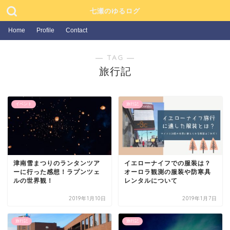
七瀬のゆるログ
Home
Profile
Contact
― TAG ―
旅行記
イベント
旅行記
津南雪まつりのランタンツア
イエローナイフでの服装は？
ーに行った感想！ラプンツェ
オーロラ観測の服装や防寒具
ルの世界観！
レンタルについて
2019年1月10日
2019年1月7日
旅行記
旅行記