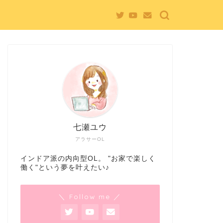
七瀬ユウ
アラサーOL
インドア派の内向型OL。 "お家で楽しく
働く"という夢を叶えたい♪
＼ Follow me ／