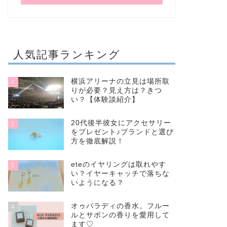
人気記事ランキング
横浜アリーナの立見は場所取
1
りが必要？見え方は？きつ
い？【体験談紹介】
20代後半彼女にアクセサリー
2
をプレゼント♪ブランドと選び
方を徹底解説！
eteのイヤリングは取れやす
3
い？イヤーキャッチで落ちな
いようになる？
オゥパラディの香水。フルー
4
ルとサボンの香りを愛用して
ます♡