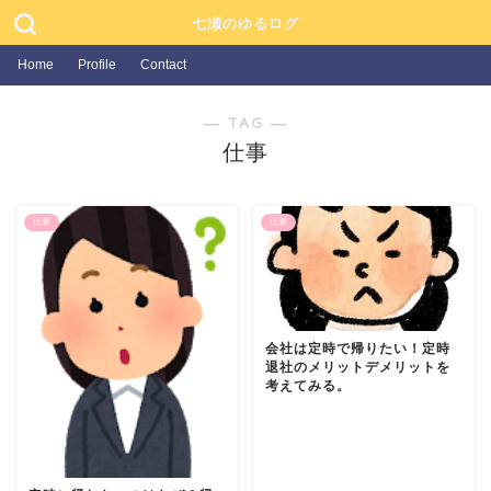
七瀬のゆるログ
Home
Profile
Contact
― TAG ―
仕事
仕事
仕事
会社は定時で帰りたい！定時
退社のメリットデメリットを
考えてみる。