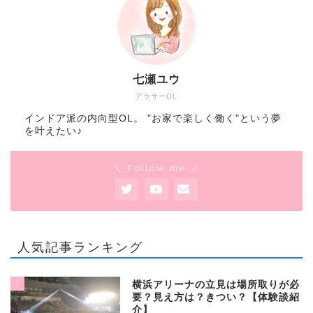
七瀬ユウ
アラサーOL
インドア派の内向型OL。 "お家で楽しく働く"という夢
を叶えたい♪
＼ Follow me ／
人気記事ランキング
1
横浜アリーナの立見は場所取りが必
要？見え方は？きつい？【体験談紹
介】