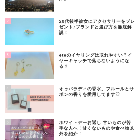
2
20代後半彼女にアクセサリーをプレ
ゼント♪ブランドと選び方を徹底解
説！
3
eteのイヤリングは取れやすい？イ
ヤーキャッチで落ちないようにな
る？
4
オゥパラディの香水。フルールとサ
ボンの香りを愛用してます♡
5
ホワイトデーお返し 甘いものが苦
手な人へ！甘くないものや食べ物以
外を紹介！