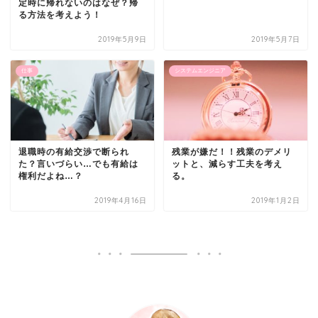
定時に帰れないのはなぜ？帰
る方法を考えよう！
2019年5月9日
2019年5月7日
仕事
システムエンジニア
退職時の有給交渉で断られ
残業が嫌だ！！残業のデメリ
た？言いづらい…でも有給は
ットと、減らす工夫を考え
権利だよね…？
る。
2019年4月16日
2019年1月2日