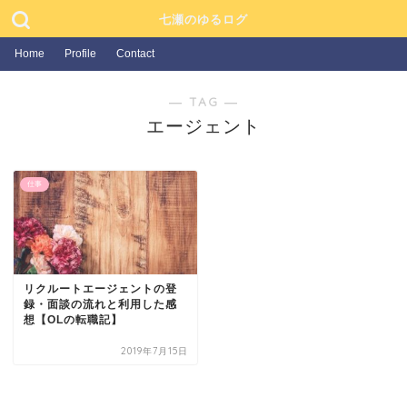
七瀬のゆるログ
Home
Profile
Contact
― TAG ―
エージェント
仕事
リクルートエージェントの登
録・面談の流れと利用した感
想【OLの転職記】
2019年7月15日