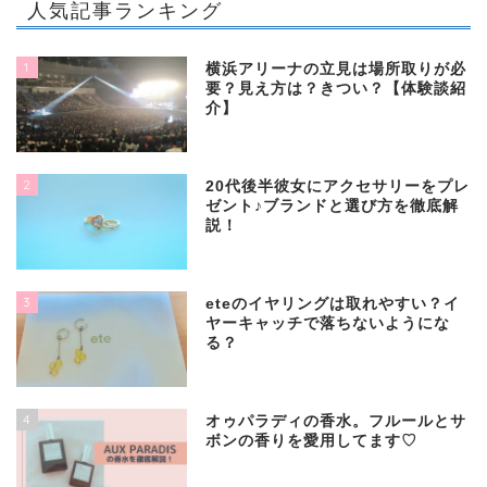
人気記事ランキング
1
横浜アリーナの立見は場所取りが必
要？見え方は？きつい？【体験談紹
介】
2
20代後半彼女にアクセサリーをプレ
ゼント♪ブランドと選び方を徹底解
説！
3
eteのイヤリングは取れやすい？イ
ヤーキャッチで落ちないようにな
る？
4
オゥパラディの香水。フルールとサ
ボンの香りを愛用してます♡