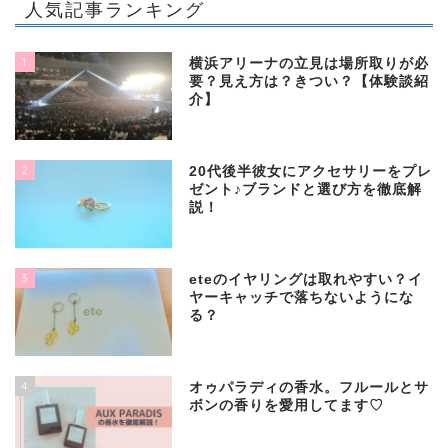
人気記事ランキング
1
横浜アリーナの立見は場所取りが必
要？見え方は？きつい？【体験談紹
介】
2
20代後半彼女にアクセサリーをプレ
ゼント♪ブランドと選び方を徹底解
説！
3
eteのイヤリングは取れやすい？イ
ヤーキャッチで落ちないようにな
る？
4
オゥパラディの香水。フルールとサ
ボンの香りを愛用してます♡