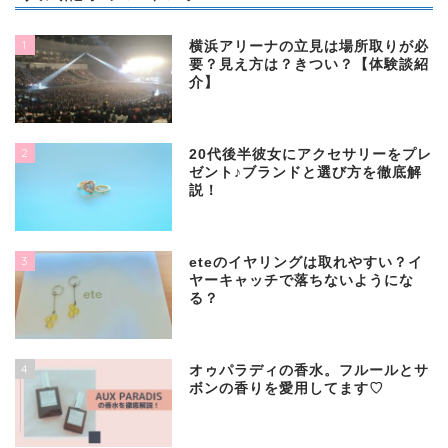
1
横浜アリーナの立見は場所取りが必
要？見え方は？きつい？【体験談紹
介】
2
20代後半彼女にアクセサリーをプレ
ゼント♪ブランドと選び方を徹底解
説！
3
eteのイヤリングは取れやすい？イ
ヤーキャッチで落ちないようにな
る？
4
オゥパラディの香水。フルールとサ
ボンの香りを愛用してます♡