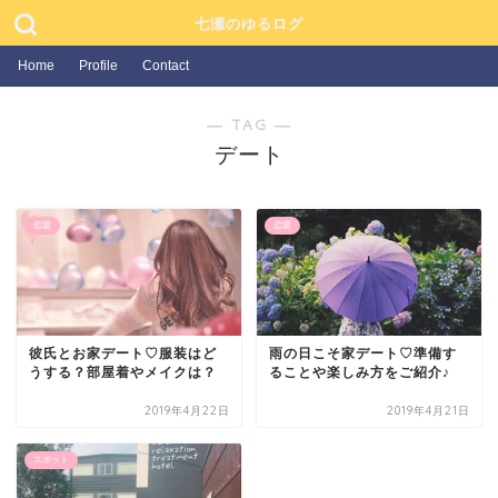
七瀬のゆるログ
Home
Profile
Contact
― TAG ―
デート
恋愛
恋愛
彼氏とお家デート♡服装はど
雨の日こそ家デート♡準備す
うする？部屋着やメイクは？
ることや楽しみ方をご紹介♪
2019年4月22日
2019年4月21日
スポット