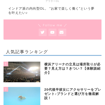
アラサーOL
インドア派の内向型OL。 "お家で楽しく働く"という夢
を叶えたい♪
＼ Follow me ／
人気記事ランキング
1
横浜アリーナの立見は場所取りが必
要？見え方は？きつい？【体験談紹
介】
2
20代後半彼女にアクセサリーをプレ
ゼント♪ブランドと選び方を徹底解
説！