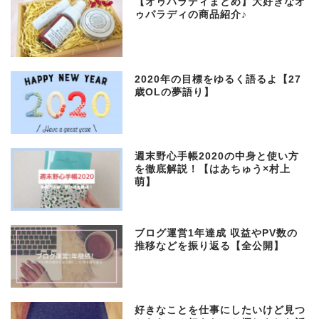
【オゥパラディまとめ】大好きなオ
ゥパラディの商品紹介♪
2020年の目標をゆるく語るよ【27
歳OLの夢語り】
週末野心手帳2020の中身と使い方
を徹底解説！【はあちゅう×村上
萌】
ブログ運営1年達成 収益やPV数の
推移などを振り返る【全公開】
好きなことを仕事にしたいけど見つ