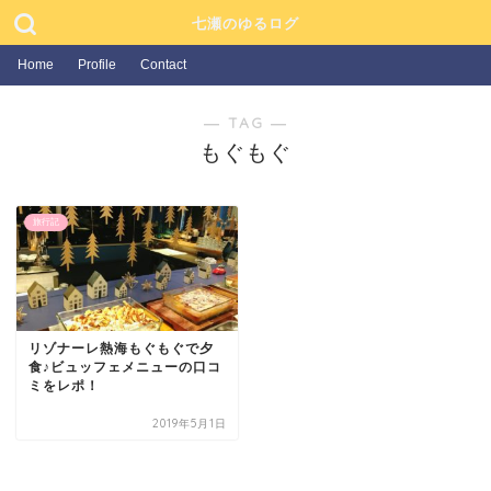
七瀬のゆるログ
Home
Profile
Contact
― TAG ―
もぐもぐ
旅行記
リゾナーレ熱海もぐもぐで夕
食♪ビュッフェメニューの口コ
ミをレポ！
2019年5月1日