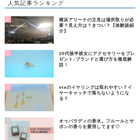
人気記事ランキング
1
横浜アリーナの立見は場所取りが必
要？見え方は？きつい？【体験談紹
介】
2
20代後半彼女にアクセサリーをプレ
ゼント♪ブランドと選び方を徹底解
説！
3
eteのイヤリングは取れやすい？イ
ヤーキャッチで落ちないようにな
る？
4
オゥパラディの香水。フルールとサ
ボンの香りを愛用してます♡