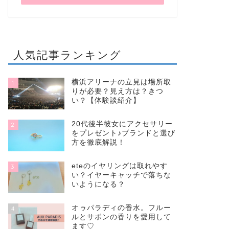
人気記事ランキング
横浜アリーナの立見は場所取
1
りが必要？見え方は？きつ
い？【体験談紹介】
20代後半彼女にアクセサリー
2
をプレゼント♪ブランドと選び
方を徹底解説！
eteのイヤリングは取れやす
3
い？イヤーキャッチで落ちな
いようになる？
オゥパラディの香水。フルー
4
ルとサボンの香りを愛用して
ます♡