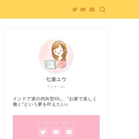
七瀬ユウ
アラサーOL
インドア派の内向型OL。 "お家で楽しく
働く"という夢を叶えたい♪
＼ Follow me ／