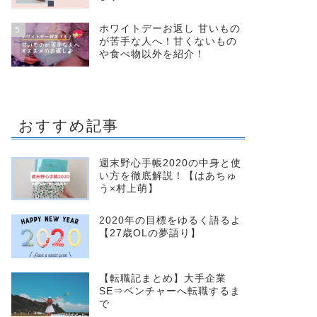
ホワイトデーお返し 甘いもの
5
が苦手な人へ！甘くないもの
や食べ物以外を紹介！
おすすめ記事
週末野心手帳2020の中身と使
い方を徹底解説！【はあちゅ
う×村上萌】
2020年の目標をゆるく語るよ
【27歳OLの夢語り】
【転職記まとめ】大手企業
SE⇒ベンチャーへ転職するま
で