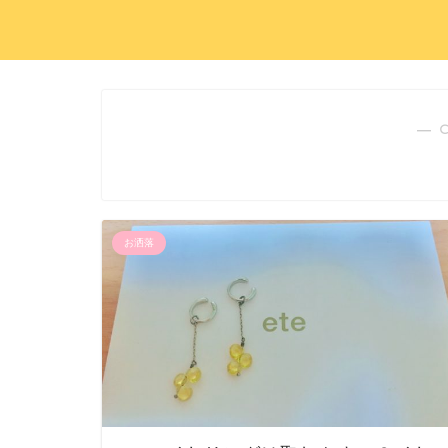
― 
お洒落