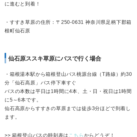
に進むと到着！
・すすき草原の住所：〒250-0631 神奈川県足柄下郡箱
根町仙石原
仙石原ススキ草原にバスで行く場合
・箱根湯本駅から箱根登山バス桃源台線（T路線）約30
分「仙石高原」バス停下車すぐ
バスの本数は平日は1時間に4本、土・日・祝日は1時間
に5～6本です。
仙石高原からすすきの草原までは徒歩3分ほどで到着し
ます。
>> 箱根登山バスの時刻表は
こちら
からどうぞ！