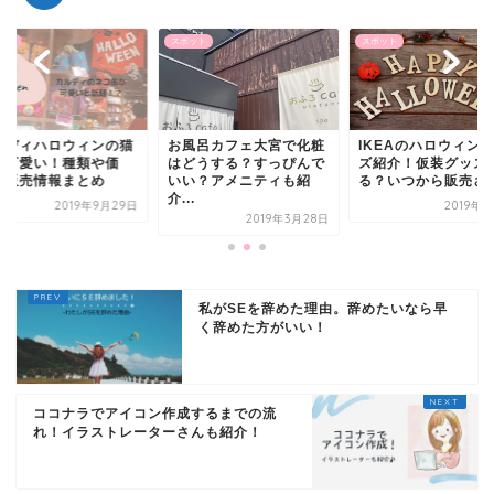
ット
スポット
スポット
ルディハロウィンの猫
お風呂カフェ大宮で化粧
IKEAのハロウィン
が可愛い！種類や価
はどうする？すっぴんで
ズ紹介！仮装グッズ
、販売情報まとめ
いい？アメニティも紹
る？いつから販売され.
介...
2019年9月29日
2019年
2019年3月28日
私がSEを辞めた理由。辞めたいなら早
く辞めた方がいい！
ココナラでアイコン作成するまでの流
れ！イラストレーターさんも紹介！