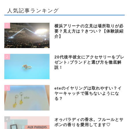
人気記事ランキング
1
横浜アリーナの立見は場所取りが必
要？見え方は？きつい？【体験談紹
介】
2
20代後半彼女にアクセサリーをプレ
ゼント♪ブランドと選び方を徹底解
説！
3
eteのイヤリングは取れやすい？イ
ヤーキャッチで落ちないようにな
る？
4
オゥパラディの香水。フルールとサ
ボンの香りを愛用してます♡