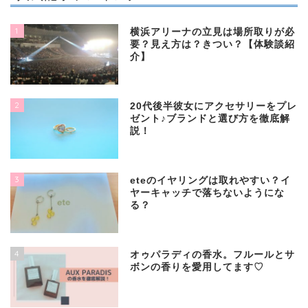
1
横浜アリーナの立見は場所取りが必
要？見え方は？きつい？【体験談紹
介】
2
20代後半彼女にアクセサリーをプレ
ゼント♪ブランドと選び方を徹底解
説！
3
eteのイヤリングは取れやすい？イ
ヤーキャッチで落ちないようにな
る？
4
オゥパラディの香水。フルールとサ
ボンの香りを愛用してます♡